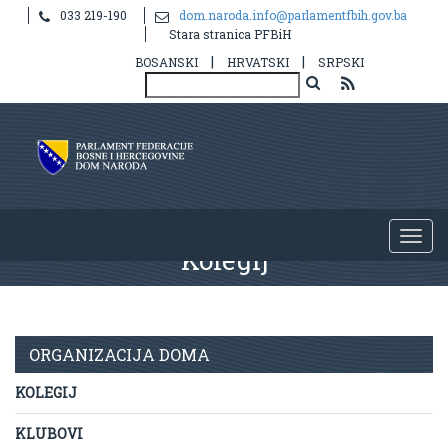
033 219-190
dom.naroda.info@parlamentfbih.gov.ba
Stara stranica PFBiH
|
|
BOSANSKI
HRVATSKI
SRPSKI
Kolegij
ORGANIZACIJA DOMA
KOLEGIJ
KLUBOVI