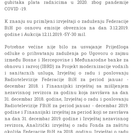
gubitaka plata radnicima u 2020. zbog pandemije
COVID -19.
K znanju su primljeni izvještaji o zaduženju Federacije
BiH po osnovu emisije obveznica na dan 3.12.2019.
godine i Aukcija 12.11.2019.-5Y-30 mil.
Potrebne većine nije bilo za usvajanje Prijedloga
odluke o prihvatanju zaduženja po Ugovoru o zajmu
između Bosne i Hercegovine i Međunarodne banke za
obnovu i razvoj (IBRD) za Projekt modernizacije vodnih
i sanitarnih usluga, Izvještaj o radu i poslovanju
Radiotelevizije Federacije BiH za period januar -
decembar 2018. i Finansijski izvještaj sa mišljenjem
nezavisnog revizora za godinu koja završava na dan
31. decembar 2018. godine, Izvještaj o radu i poslovanju
Radiotelevizije FBiH za period januar - decembar 2019.
godine i Finansijski izvještaj za period koji se završava
na dan 31. decembar 2019. godine i Izvještaj nezavisnog
revizora, Analitički izvještaj o radu Fonda za zaštitu
okoliša Federacije BiH za 2018. godinu, Izvještaj o radu