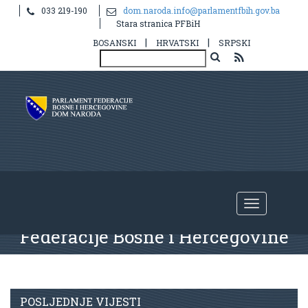
033 219-190
dom.naroda.info@parlamentfbih.gov.ba
Stara stranica PFBiH
|
|
BOSANSKI
HRVATSKI
SRPSKI
Nastavak
19.
redovne sjednice
Doma naroda Parlamenta
Federacije Bosne i Hercegovine
POSLJEDNJE VIJESTI