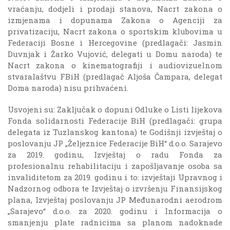
vraćanju, dodjeli i prodaji stanova, Nacrt zakona o
izmjenama i dopunama Zakona o Agenciji za
privatizaciju, Nacrt zakona o sportskim klubovima u
Federaciji Bosne i Hercegovine (predlagači: Jasmin
Duvnjak i Žarko Vujović, delegati u Domu naroda) te
Nacrt zakona o kinematografiji i audiovizuelnom
stvaralaštvu FBiH (predlagač Aljoša Čampara, delegat
Doma naroda) nisu prihvaćeni.
Usvojeni su: Zaključak o dopuni Odluke o Listi lijekova
Fonda solidarnosti Federacije BiH (predlagači: grupa
delegata iz Tuzlanskog kantona) te Godišnji izvještaj o
poslovanju JP „Željeznice Federacije BiH“ d.o.o. Sarajevo
za 2019. godinu, Izvještaj o radu Fonda za
profesionalnu rehabilitaciju i zapošljavanje osoba sa
invaliditetom za 2019. godinu i to: izvještaji Upravnog i
Nadzornog odbora te Izvještaj o izvršenju Finansijskog
plana, Izvještaj poslovanju JP Međunarodni aerodrom
„Sarajevo“ d.o.o. za 2020. godinu i Informacija o
smanjenju plate radnicima sa planom nadoknade