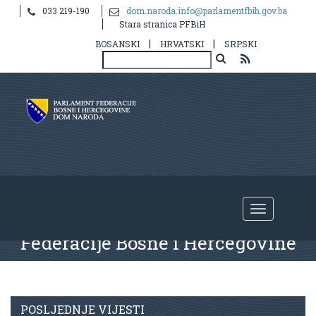
033 219-190
dom.naroda.info@parlamentfbih.gov.ba
Stara stranica PFBiH
|
|
BOSANSKI
HRVATSKI
SRPSKI
Nastavak
18.
redovne sjednice
Doma naroda Parlamenta
Federacije Bosne i Hercegovine
POSLJEDNJE VIJESTI