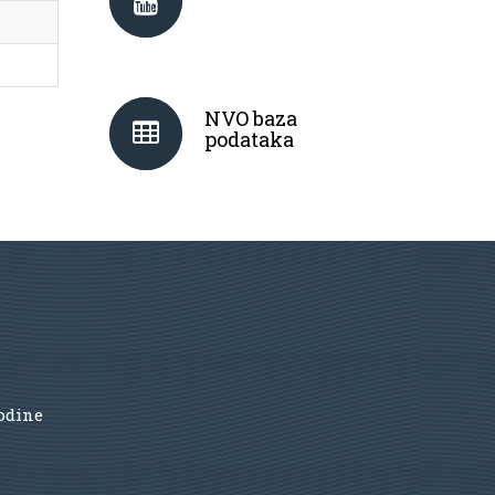
NVO baza
podataka
godine