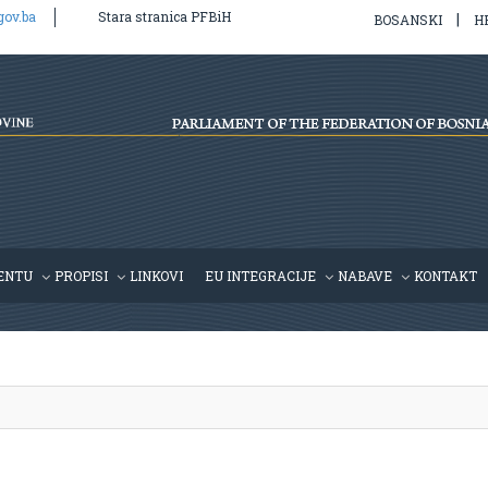
gov.ba
Stara stranica PFBiH
|
BOSANSKI
H
l/v2/hr/propis.php
on line
39
ENTU
PROPISI
LINKOVI
EU INTEGRACIJE
NABAVE
KONTAKT