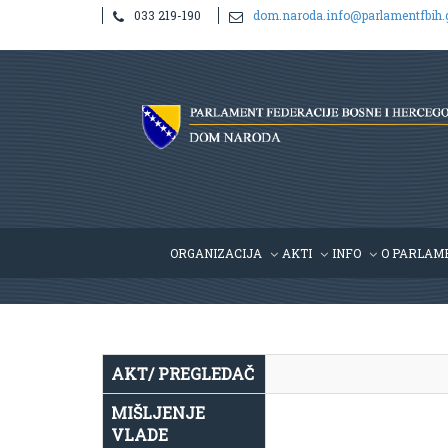
033 219-190
dom.naroda.info@parlamentfbih.
Notice
: Undefined index: idHR in
/home/parlame2/public_htm
ORGANIZACIJA
AKTI
INFO
O PARLAM
AKT/ PREGLEDAČ
MIŠLJENJE
VLADE