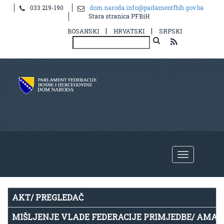
033 219-190
dom.naroda.info@parlamentfbih.gov.ba
Notice
: Undefined index: idHR in
Stara stranica PFBiH
/home/parlame2/public_html/v2/hr/propis.php
on line
39
|
|
BOSANSKI
HRVATSKI
SRPSKI
AKT/ PREGLEDAČ
MIŠLJENJE VLADE FEDERACIJE PRIMJEDBE/ AMA