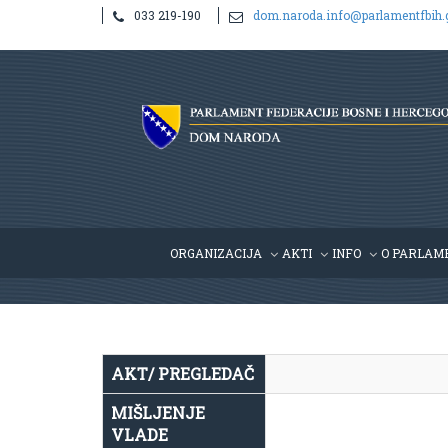
033 219-190
dom.naroda.info@parlamentfbih.
Notice
: Undefined index: idHR in
/home/parlame2/public_htm
ORGANIZACIJA
AKTI
INFO
O PARLAM
AKT/ PREGLEDAČ
MIŠLJENJE
VLADE