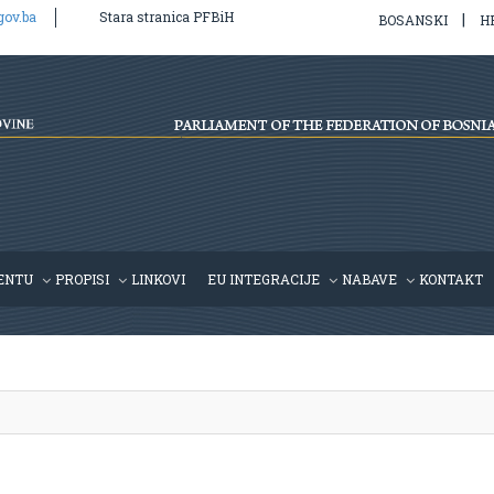
gov.ba
Stara stranica PFBiH
|
BOSANSKI
H
l/v2/hr/propis.php
on line
39
ENTU
PROPISI
LINKOVI
EU INTEGRACIJE
NABAVE
KONTAKT