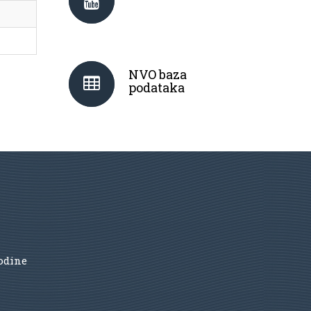
NVO baza
podataka
godine