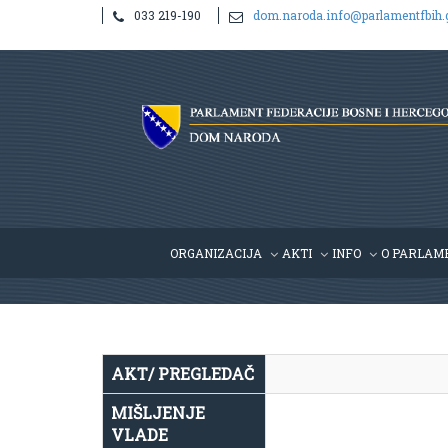
033 219-190
dom.naroda.info@parlamentfbih.
Notice
: Undefined index: idHR in
/home/parlame2/public_htm
ORGANIZACIJA
AKTI
INFO
O PARLAM
AKT/ PREGLEDAČ
MIŠLJENJE
VLADE