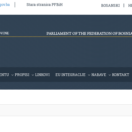
gov.ba
Stara stranica PFBiH
|
BOSANSKI
H
l/v2/hr/propis.php
on line
39
ENTU
PROPISI
LINKOVI
EU INTEGRACIJE
NABAVE
KONTAKT