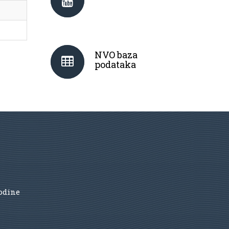
NVO baza
podataka
godine