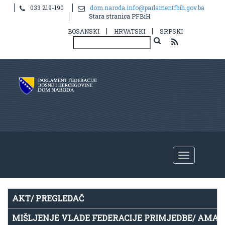
033 219-190
dom.naroda.info@parlamentfbih.gov.ba
Notice
: Undefined index: idHR in
Stara stranica PFBiH
/home/parlame2/public_html/v2/hr/propis.php
on line
39
|
|
BOSANSKI
HRVATSKI
SRPSKI
AKT/ PREGLEDAČ
MIŠLJENJE VLADE FEDERACIJE PRIMJEDBE/ AMA