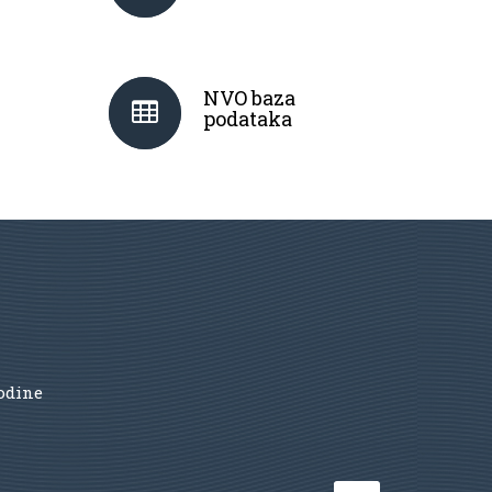
NVO baza
podataka
godine