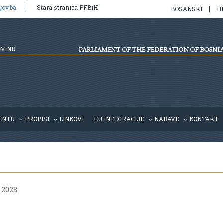
gov.ba
Stara stranica PFBiH
|
BOSANSKI
H
ENTU
PROPISI
LINKOVI
EU INTEGRACIJE
NABAVE
KONTAKT
.2023.