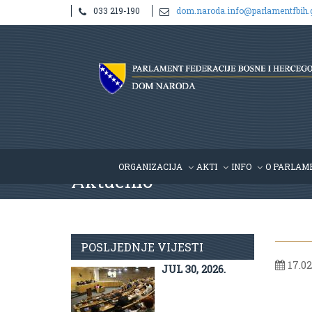
033 219-190
dom.naroda.info@parlamentfbih.
ORGANIZACIJA
AKTI
INFO
O PARLAM
Aktuelno
POSLJEDNJE VIJESTI
17.02
JUL 30, 2026.