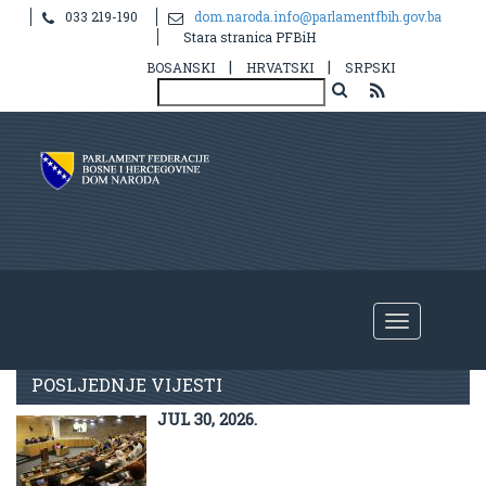
033 219-190
dom.naroda.info@parlamentfbih.gov.ba
Stara stranica PFBiH
|
|
BOSANSKI
HRVATSKI
SRPSKI
Aktuelno
POSLJEDNJE VIJESTI
JUL 30, 2026.