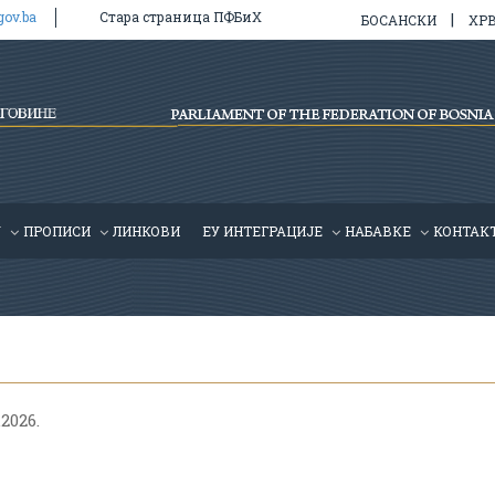
gov.ba
Стара страница ПФБиХ
|
БОСАНСКИ
ХР
У
ПРОПИСИ
ЛИНКОВИ
ЕУ ИНТЕГРАЦИЈЕ
HАБАВКЕ
КОНТАК
.2026.