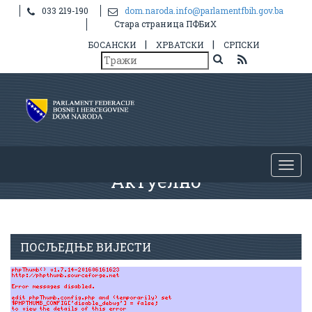
033 219-190
dom.naroda.info@parlamentfbih.gov.ba
Стара страница ПФБиХ
|
|
БОСАНСКИ
ХРВАТСКИ
СРПСКИ
Актуелно
ПОСЉЕДЊЕ ВИЈЕСТИ