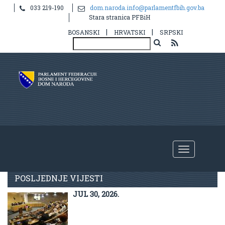
033 219-190
dom.naroda.info@parlamentfbih.gov.ba
Stara stranica PFBiH
|
|
BOSANSKI
HRVATSKI
SRPSKI
Aktuelno
POSLJEDNJE VIJESTI
JUL 30, 2026.