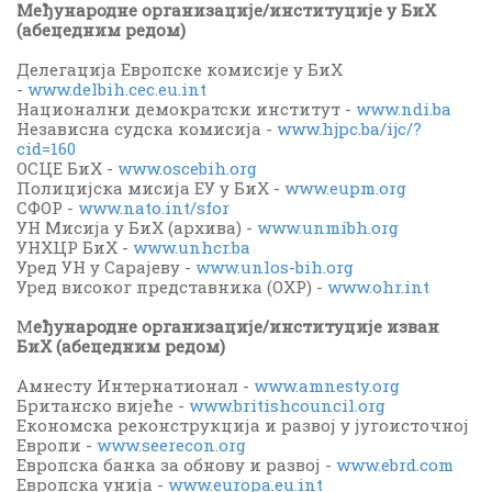
Међународне организације/институције у БиХ
(абецедним редом)
Делегација Европске комисије у БиХ
-
www.delbih.cec.eu.int
Национални демократски институт -
www.ndi.ba
Независна судска комисија -
www.hjpc.ba/ijc/?
cid=160
ОСЦЕ БиХ -
www.oscebih.org
Полицијска мисија ЕУ у БиХ -
www.eupm.org
СФОР -
www.nato.int/sfor
УН Мисија у БиХ (архива) -
www.unmibh.org
УНХЦР БиХ -
www.unhcr.ba
Уред УН у Сарајеву -
www.unlos-bih.org
Уред високог представника (ОХР) -
www.ohr.int
М
еђународне организације/институције изван
БиХ (абецедним редом)
Амнестy Интернатионал -
www.amnesty.org
Британско вијеће -
www.britishcouncil.org
Економска реконструкција и развој у југоисточној
Европи -
www.seerecon.org
Европска банка за обнову и развој -
www.ebrd.com
Европска унија -
www.europa.eu.int