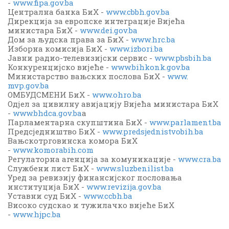
-
www.fipa.gov.ba
Централна банка БиХ -
www.cbbh.gov.ba
Дирекција за европске интеграције Вијећа
министара БиХ -
www.dei.gov.ba
Дом за људска права за БиХ -
www.hrc.ba
Изборна комисија БиХ -
www.izbori.ba
Јавни радио-телевизијски сервис -
www.pbsbih.ba
Конкуренцијско вијеће -
www.bihkonk.gov.ba
Министарство вањских послова БиХ -
www.
mvp.gov.ba
ОМБУДСМЕНИ БиХ -
www.ohro.ba
Одјел за цивилну авијацију Вијећа министара БиХ
-
www.bhdca.gov.ba
а
Парламентарна скупштина БиХ -
www.parlament.ba
Предсједништво БиХ -
www.predsjednistvobih.ba
Вањскотрговинска комора БиХ
-
www.komorabih.com
Регулаторна агенција за комуникације -
www.cra.ba
Службени лист БиХ -
www.sluzbenilist.ba
Уред за ревизију финансијског пословања
институција БиХ -
www.revizija.gov.ba
Уставни суд БиХ -
www.ccbh.ba
Високо судскао и тужилачко вијеће БиХ
-
www.hjpc.ba