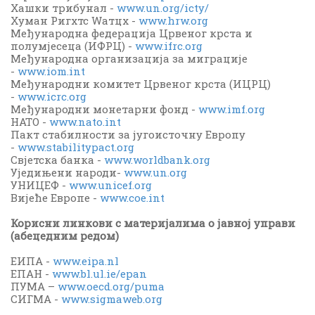
Хашки трибунал -
www.un.org/icty/
Хуман Ригхтс Wатцх -
www.hrw.org
Међународна федерација Црвеног крста и
полумјесеца (ИФРЦ) -
www.ifrc.org
Међународна организација за миграције
-
www.iom.int
Међународни комитет Црвеног крста (ИЦРЦ)
-
www.icrc.org
Међународни монетарни фонд -
www.imf.org
НАТО -
www.nato.int
Пакт стабилности за југоисточну Европу
-
www.stabilitypact.org
Свјетска банка -
www.worldbank.org
Уједињени народи-
www.un.org
УНИЦЕФ -
www.unicef.org
Вијеће Европе -
www.coe.int
Корисни линкови с материјалима о јавној управи
(абецедним редом)
ЕИПА -
www.eipa.nl
ЕПАН -
www.bl.ul.ie/epan
ПУМА –
www.oecd.org/puma
СИГМА -
www.sigmaweb.org