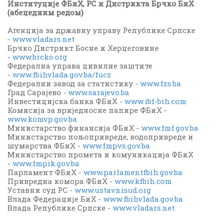
Институције ФБиХ, РС и Дистрикта Брчко БиХ
(абецедним редом)
Агенција за државну управу Републике Српске
-
www.vladars.net
Брчко Дистрикт Босне и Херцеговине
-
www.brcko.org
Федерална управа цивилне заштите
-
www.fbihvlada.gov.ba/fucz
Федерални завод за статистику -
www.fzs.ba
Град Сарајево -
www.sarajevo.ba
Инвестицијска банка ФБиХ -
www.ibf-bih.com
Комисија за вриједносне папире ФБиХ -
www.komvp.gov.ba
Министарство финансија ФБиХ -
www.fmf.gov.ba
Министарство пољопривреде, водопривреде и
шумарства ФБиХ -
www.fmpvs.gov.ba
Министарство промета и комуникација ФБиХ
-
www.fmpik.gov.ba
Парламент ФБиХ -
www.parlamentfbih.gov.ba
Привредна комора ФБиХ -
www.kfbih.com
Уставни суд РС -
www.ustavnisud.org
Влада Федерације БиХ -
www.fbihvlada.gov.ba
Влада Републике Српске -
www.vladars.net