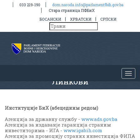
033 219-190
dom.naroda.info@parlamentfbih.gov.ba
Стара страница ПФБиХ
|
|
БОСАНСКИ
ХРВАТСКИ
СРПСКИ
Линкови
Институције БиХ (абецедним редом)
Агенција за државну службу -
www.ads.gov.ba
Агенција за издаванје гаранција страним
инвеститорима - ИГА -
www.igabih.com
Агенција за промоцију страних инвестиција ФИПА