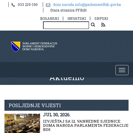
033 219-190
dom.naroda.info@parlamentfbih.gov.ba
Stara stranica PFBiH
|
|
BOSANSKI
HRVATSKI
SRPSKI
Aktuelno
POSLJEDNJE VIJESTI
JUL 30, 2026.
IZVJEŠTAJ SA 12. VANREDNE SJEDNICE
DOMA NARODA PARLAMENTA FEDERACIJE
BIH