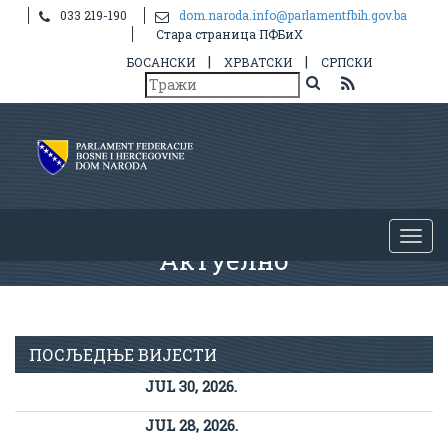
033 219-190
dom.naroda.info@parlamentfbih.gov.ba
Стара страница ПФБиХ
|
|
БОСАНСКИ
ХРВАТСКИ
СРПСКИ
Актуелно
ПОСЉЕДЊЕ ВИЈЕСТИ
JUL 30, 2026.
JUL 28, 2026.