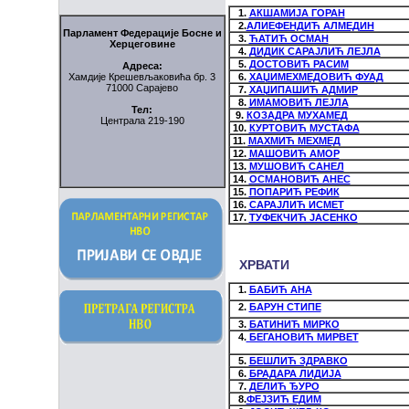
1.
АКШАМИЈА ГОРАН
2.
АЛИЕФЕНДИЋ АЛМЕДИН
Парламент Федерације Босне и
3.
ЋАТИЋ ОСМАН
Херцеговине
4.
ДИДИК САРАЈЛИЋ ЛЕЈЛА
5.
ДОСТОВИЋ РАСИМ
Адреса:
Хамдије Крешевљаковића бр. 3
6.
ХАЏИМЕХМЕДОВИЋ ФУАД
71000 Сарајево
7.
ХАЏИПАШИЋ АДМИР
8.
ИМАМОВИЋ ЛЕЈЛА
Тел:
9.
КОЗАДРА МУХАМЕД
Централа 219-190
10.
КУРТОВИЋ МУСТАФА
11.
МАХМИЋ МЕХМЕД
12.
МАШОВИЋ АМОР
13.
МУШОВИЋ САНЕЛ
14.
ОСМАНОВИЋ АНЕС
15.
ПОПАРИЋ РЕФИК
16.
САРАЈЛИЋ ИСМЕТ
17.
ТУФЕКЧИЋ ЈАСЕНКО
ХРВАТ
1.
БАБИЋ АНА
2.
БАРУН СТИПЕ
3.
БАТИНИЋ МИРКО
4.
БЕГАНОВИЋ МИРВЕТ
5.
БЕШЛИЋ ЗДРАВКО
6.
БРАДАРА ЛИДИЈА
7.
ДЕЛИЋ ЂУРО
8.
ФЕЈЗИЋ ЕДИМ