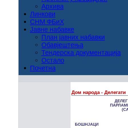
Архива
Линкови
СНМ ФБиХ
Јавне набавке
План јавних набавки
Обавјештења
Тендерска документација
Остало
Почетна
Дом народа - Делегати
ДЕЛЕГ
ПAРЛAМ
(СA
БОШНЈA