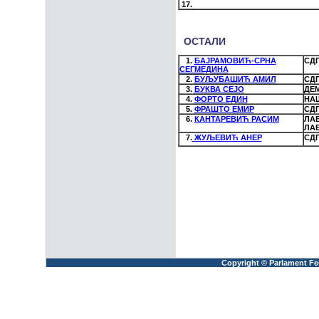
17.
ОСТАЛ
1.
БАЈРАМОВИЋ-СРНА
СД
СЕГМЕДИНА
2.
БУЉУБАШИЋ АМИЛ
СД
3.
БУКВА СЕЈО
ДЕ
4.
ФОРТО ЕДИН
НА
5.
ФРАШТО ЕМИР
СД
6.
КАНТАРЕВИЋ РАСИМ
ЛАБ
ЛА
7.
ЖУЉЕВИЋ АНЕР
СД
Copyright © Parlament Fed