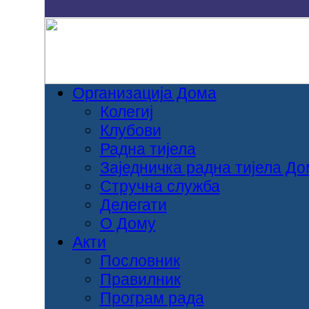
Организација Дома
Колегиј
Клубови
Радна тијела
Заједничка радна тијела Д
Стручна служба
Делегати
O Дому
Aкти
Пословник
Правилник
Програм рада