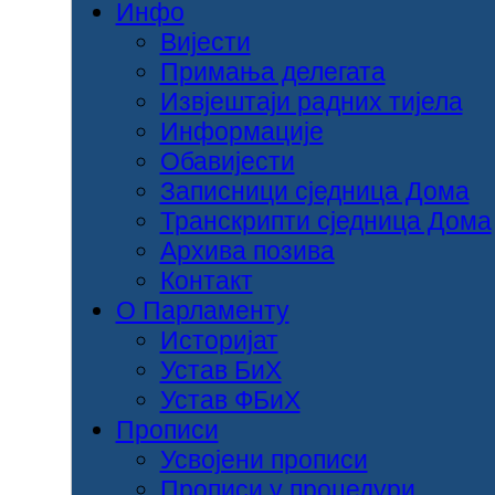
Инфо
Вијести
Примања делегата
Извјештаји радних тијела
Информације
Обавијести
Записници сједница Дома
Транскрипти сједница Дома
Архива позива
Контакт
О Парламенту
Историјат
Устав БиХ
Устав ФБиХ
Прописи
Усвојени прописи
Прописи у процедури