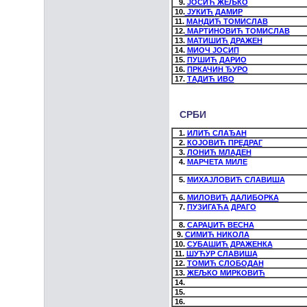
9.
ЈОСИЋ ЖЕЉКО
10.
ЈУКИЋ ДАМИР
11.
МАНДИЋ ТОМИСЛАВ
12.
МАРТИНОВИЋ ТОМИСЛАВ
13.
МАТИШИЋ ДРАЖЕН
14.
МИОЧ ЈОСИП
15.
ПУШИЋ ДАРИО
16.
ПРКАЧИН ЂУРО
17.
ТAДИЋ ИВО
СРБИ
1.
ИЛИЋ СЛАЂАН
2.
КОЈОВИЋ ПРЕДРАГ
3.
ЛОНИЋ МЛАДЕН
4.
МАРЧЕТА МИЛЕ
5.
МИХАЈЛОВИЋ СЛАВИША
6.
МИЛОВИЋ ДАЛИБОРКА
7.
ПУЗИГАЋА ДРАГО
8.
САРАЏИЋ ВЕСНА
9.
СИМИЋ НИКОЛА
10.
СУБАШИЋ ДРАЖЕНКА
11.
ШУЋУР СЛАВИША
12.
ТОМИЋ СЛОБОДАН
13.
ЖЕЉКО МИРКОВИЋ
14.
15.
16.