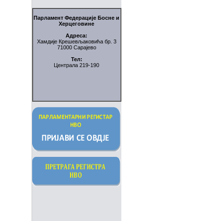
Парламент Федерације Босне и
Херцеговине
Адреса:
Хамдије Крешевљаковића бр. 3
71000 Сарајево
Тел:
Централа 219-190