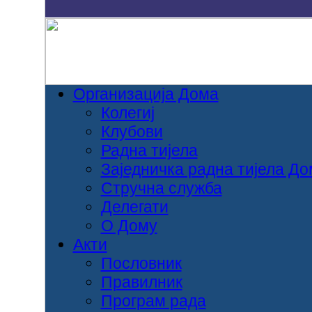
Организација Дома
Колегиј
Клубови
Радна тијела
Заједничка радна тијела Д
Стручна служба
Делегати
O Дому
Aкти
Пословник
Правилник
Програм рада