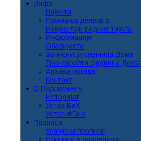
Инфо
Вијести
Примања делегата
Извјештаји радних тијела
Информације
Обавијести
Записници сједница Дома
Транскрипти сједница Дома
Архива позива
Контакт
О Парламенту
Историјат
Устав БиХ
Устав ФБиХ
Прописи
Усвојени прописи
Прописи у процедури