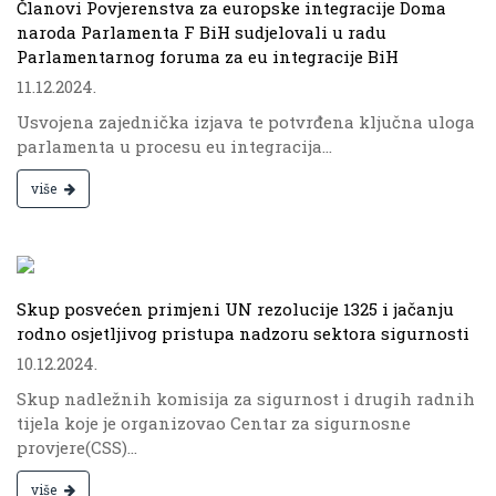
Članovi Povjerenstva za europske integracije Doma
naroda Parlamenta F BiH sudjelovali u radu
Parlamentarnog foruma za eu integracije BiH
11.12.2024.
Usvojena zajednička izjava te potvrđena ključna uloga
parlamenta u procesu eu integracija...
više
.
Skup posvećen primjeni UN rezolucije 1325 i jačanju
rodno osjetljivog pristupa nadzoru sektora sigurnosti
10.12.2024.
Skup nadležnih komisija za sigurnost i drugih radnih
tijela koje je organizovao Centar za sigurnosne
provjere(CSS)...
više