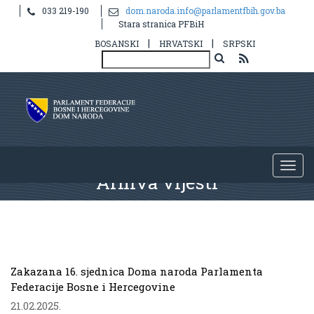
033 219-190
dom.naroda.info@parlamentfbih.gov.ba
Stara stranica PFBiH
|
|
BOSANSKI
HRVATSKI
SRPSKI
Arhiva vijesti
.
Zakazana 16. sjednica Doma naroda Parlamenta
Federacije Bosne i Hercegovine
21.02.2025.