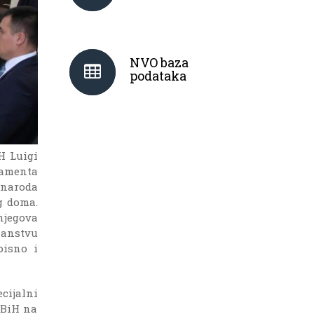
NVO baza
podataka
H Luigi
amenta
 naroda
g doma.
njegova
lanstvu
pisno i
ijalni
 BiH na