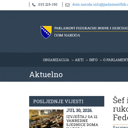
033 219-190
dom.naroda.info@parlamentfbih.
ORGANIZACIJA
AKTI
INFO
O PARLAMEN
Aktuelno
Šef 
POSLJEDNJE VIJESTI
ruk
JUL 30, 2026.
Fed
IZVJEŠTAJ SA 12.
VANREDNE
SJEDNICE DOMA
Sarajev