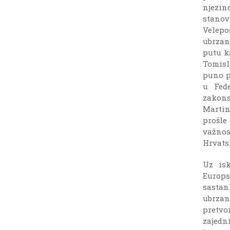
njezin
stanov
Velepo
ubrzan
putu k
Tomisl
puno p
u Fede
zakons
Martin
prošle
važnos
Hrvats
Uz isk
Europs
sastan
ubrzan
pretvo
zajedn