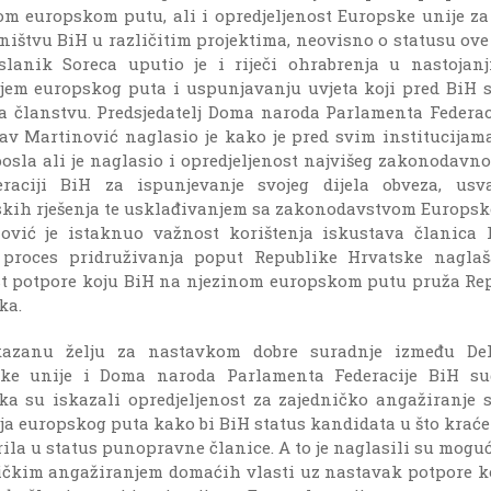
om europskom putu, ali i opredjeljenost Europske unije z
ništvu BiH u različitim projektima, neovisno o statusu ove 
slanik Soreca uputio je i riječi ohrabrenja u nastojan
jem europskog puta i uspunjavanju uvjeta koji pred BiH s
a članstvu. Predsjedatelj Doma naroda Parlamenta Federac
av Martinović naglasio je kako je pred svim institucijam
osla ali je naglasio i opredjeljenost najvišeg zakonodavnog
raciji BiH za ispunjevanje svojeg dijela obveza, usv
kih rješenja te usklađivanjem sa zakonodavstvom Europske
ović je istaknuo važnost korištenja iskustava članica 
 proces pridruživanja poput Republike Hrvatske naglaš
t potpore koju BiH na njezinom europskom putu pruža Re
ka.
azanu želju za nastavkom dobre suradnje između Del
ke unije i Doma naroda Parlamenta Federacije BiH su
ka su iskazali opredjeljenost za zajedničko angažiranje s
ja europskog puta kako bi BiH status kandidata u što krać
rila u status punopravne članice. A to je naglasili su mogu
ičkim angažiranjem domaćih vlasti uz nastavak potpore k