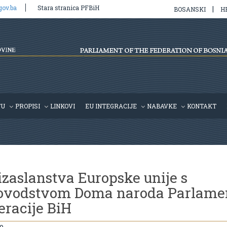
gov.ba
Stara stranica PFBiH
|
BOSANSKI
H
TU
PROPISI
LINKOVI
EU INTEGRACIJE
NABAVKE
KONTAKT
izaslanstva Europske unije s
ovodstvom Doma naroda Parlame
eracije BiH
o,