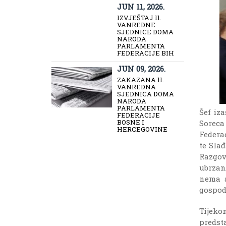
JUN 11, 2026.
IZVJEŠTAJ 11.
VANREDNE
SJEDNICE DOMA
NARODA
PARLAMENTA
FEDERACIJE BIH
JUN 09, 2026.
ZAKAZANA 11.
VANREDNA
SJEDNICA DOMA
NARODA
PARLAMENTA
Šef iz
FEDERACIJE
BOSNE I
Sorec
HERCEGOVINE
Federa
te Sla
Razgov
ubrzan
nema a
gospod
Tijek
predst