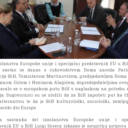
aslanstva Europske unije i specijalni predstavnik EU u Bi
a sastao se danas s rukovodstvom Doma naroda Parl
cije BiH, Tomislavom Martinovićem, predsjedateljem Doma
đanom Ilićem i Nezimom Alagićem, dopredsjedateljima ovo
aralo se o europskom putu BiH s naglaskom na potrebu 
ja. Sugovornici su se složili da za BiH započeti put ka č
lternativu te da je BiH kulturološki, sociološki, zemljo
arski dio Europe.
om sastanka šef izaslanstva Europske unije i spec
avnik EU u BiH Luigi Soreca iskazao je neupitnu potporu