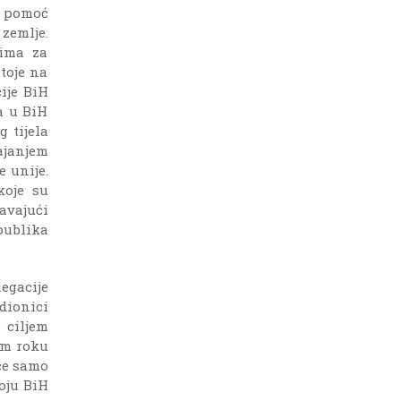
a pomoć
zemlje.
jima za
toje na
ije BiH
a u BiH
 tijela
ajanjem
 unije.
koje su
avajući
publika
egacije
dionici
 ciljem
em roku
će samo
oju BiH