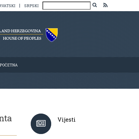
|
RVATSKI
SRPSKI
POČETNA
nta
Vijesti