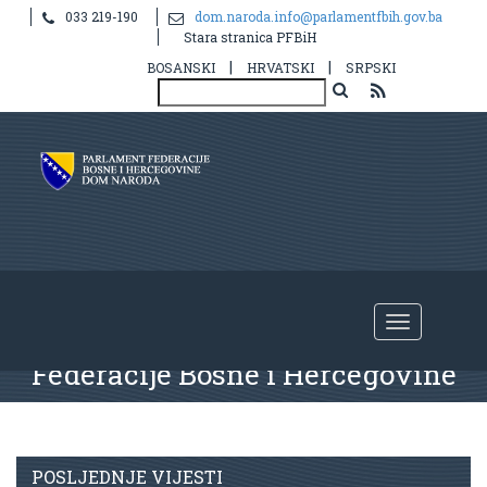
033 219-190
dom.naroda.info@parlamentfbih.gov.ba
Stara stranica PFBiH
|
|
BOSANSKI
HRVATSKI
SRPSKI
Nastavak
26.
vanredne sjednica
Doma naroda Parlamenta
Federacije Bosne i Hercegovine
POSLJEDNJE VIJESTI