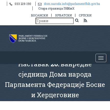
033 219-190
dom.naroda.info@parlamentfbih.gov.ba
Стара страница ПФБиХ
|
|
БОСАНСКИ
ХРВАТСКИ
СРПСКИ
Наставак
26.
ванредне
сједница Дома народа
Парламента Федерације Босне
и Херцеговине