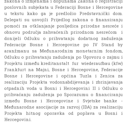
zakona o izmjenama i dopunama Zakona o registraciji
poslovnih subjekata u Federaciji Bosne i Hercegovine
u tekstu kako ga je predložio Predstavnički dom.
Delegati su usvojili Prijedlog zakona o finansiranju
pomoći za otklanjanje posljedica prirodne nesreće i
obnovu područja zahvaćenih prirodnom nesrećom i
donijeli Odluku o prihvatanju dodatnog zaduženja
Federacije Bosne i Hercegovine po IV Stand by
aranžmanu sa Međunarodnim monetarnim fondom,
Odluku o prihvatanju zaduženja po Ugovoru o zajmu i
Projektu između kreditanstalt fur wiederaufbau (kfw)
Frankfurt na Majni, Bosne i Hercegovine, Federacije
Bosne i Hercegovine i općina Tuzla i Zenica za
realizaciju Projekta vodosnabdijevanja i zbrinjavanja
otpadnih voda u Bosni i Hercegovini II i Odluku o
prihvaćanju zaduženja po Sporazumu o financiranju
između Bosne i Hercegovine i Svjetske banke -
Međunarodne asocijacije za razvoj (IDA) za realizaciju
Projekta hitnog oporavka od poplava u Bosni i
Hercegovini.