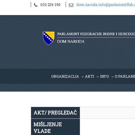
033 219-190
dom.naroda.info@parlamentfbih.
Notice
: Undefined index: idHR in
/home/parlame2/public_htm
ORGANIZACIJA
AKTI
INFO
O PARLAM
AKT/ PREGLEDAČ
MIŠLJENJE
VLADE