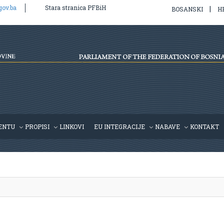
gov.ba
Stara stranica PFBiH
|
BOSANSKI
H
l/v2/hr/propis.php
on line
39
ENTU
PROPISI
LINKOVI
EU INTEGRACIJE
NABAVE
KONTAKT