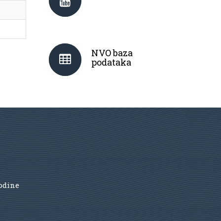
NVO baza
podataka
godine