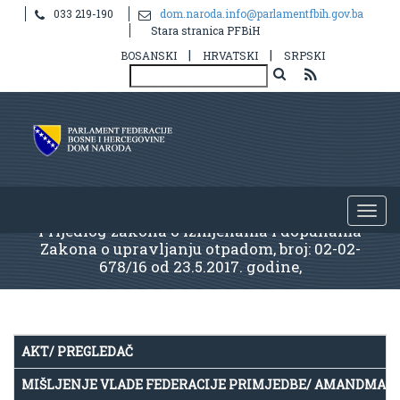
033 219-190
dom.naroda.info@parlamentfbih.gov.ba
Stara stranica PFBiH
|
|
BOSANSKI
HRVATSKI
SRPSKI
Prijedlog zakona o izmjenama i dopunama
Zakona o upravljanju otpadom, broj: 02-02-
678/16 od 23.5.2017. godine,
AKT/ PREGLEDAČ
MIŠLJENJE VLADE FEDERACIJE PRIMJEDBE/ AMANDMAN