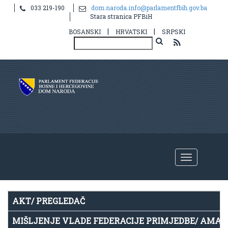
033 219-190
dom.naroda.info@parlamentfbih.gov.ba
Notice
: Undefined index: idHR in
Stara stranica PFBiH
/home/parlame2/public_html/v2/hr/propis.php
on line
39
|
|
BOSANSKI
HRVATSKI
SRPSKI
AKT/ PREGLEDAČ
MIŠLJENJE VLADE FEDERACIJE PRIMJEDBE/ AMA