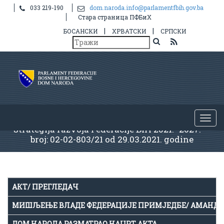
033 219-190
dom.naroda.info@parlamentfbih.gov.ba
Стара страница ПФБиХ
|
|
БОСАНСКИ
ХРВАТСКИ
СРПСКИ
Strategija razvoja Federacije BiH 2021.- 2027. - -
broj: 02-02-803/21 od 29.03.2021. godine
АКТ/ ПРЕГЛЕДАЧ
МИШЉЕЊЕ ВЛАДЕ ФЕДЕРАЦИЈЕ ПРИМЈЕДБЕ/ АМАНД
ДОМ НАРОДА РАЗМАТРАО НАЦРТ АКТА