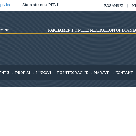
gov.ba
Stara stranica PFBiH
|
BOSANSKI
H
ENTU
PROPISI
LINKOVI
EU INTEGRACIJE
NABAVE
KONTAKT