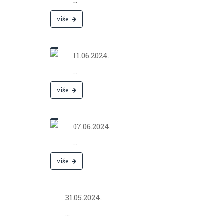
...
više
Jun 11,
2024.
11.06.2024.
...
više
Jun 07,
2024.
07.06.2024.
...
više
May 31,
2024.
31.05.2024.
...