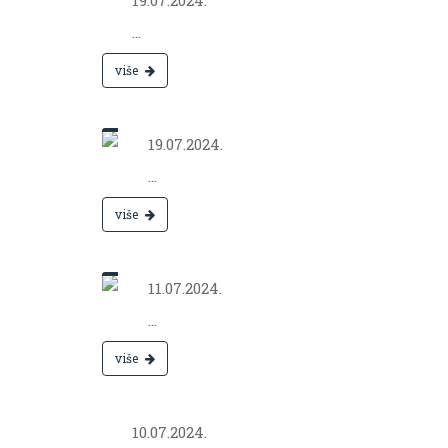
19.07.2024.
...
više
Jul 19,
2024.
19.07.2024.
...
više
Jul 11,
2024.
11.07.2024.
...
više
Jul 10,
2024.
10.07.2024.