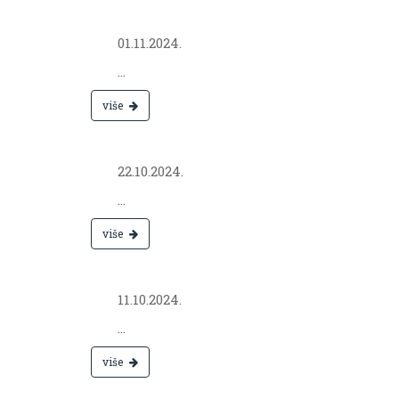
Nov 01,
2024.
01.11.2024.
...
više
Oct 22,
2024.
22.10.2024.
...
više
Oct 11,
2024.
11.10.2024.
...
više
Oct 04,