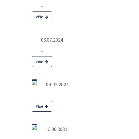
...
više
Jul 05,
2024.
05.07.2024.
...
više
Jul 04,
2024.
04.07.2024.
...
više
Jun 13,
2024.
13.06.2024.