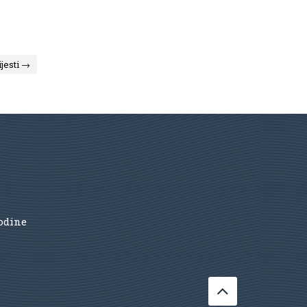
ijesti →
godine