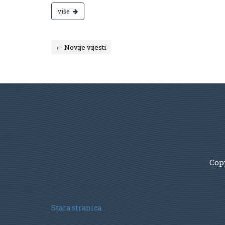
više
← Novije vijesti
Copy
Stara stranica