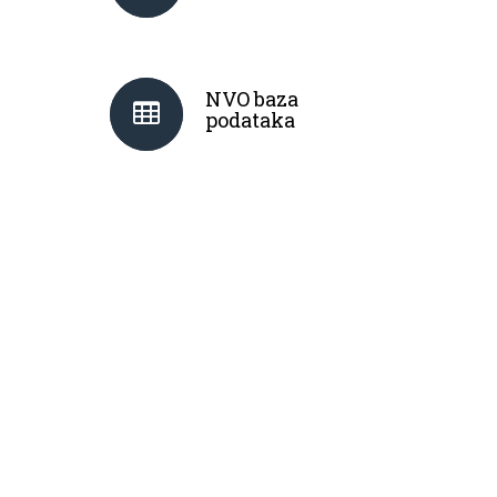
NVO baza
podataka