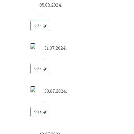
05.08.2024.
...
više
Jul 31,
2024.
31.07.2024.
...
više
Jul 30,
2024.
30.07.2024.
...
više
Jul 19,
2024.