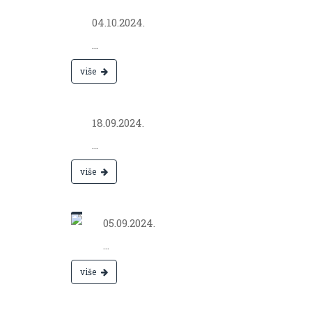
2024.
04.10.2024.
...
više
Sep 18,
2024.
18.09.2024.
...
više
Sep 05,
2024.
05.09.2024.
...
više
Aug 05,
2024.