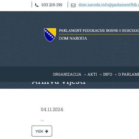
033 219-190
dom.naroda.info@parlamentfbih.
ORGANIZACIJA
AKTI
INFO
O PARLAM
Arhiva vijesti
Nov 04,
2024.
04.11.2024.
...
više