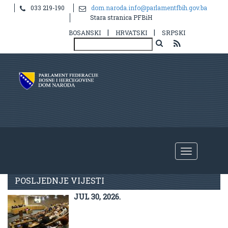
033 219-190
dom.naroda.info@parlamentfbih.gov.ba
Stara stranica PFBiH
|
|
BOSANSKI
HRVATSKI
SRPSKI
Aktuelno
POSLJEDNJE VIJESTI
JUL 30, 2026.