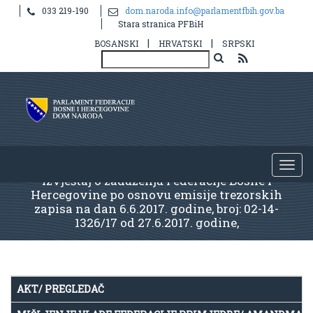
033 219-190
dom.naroda.info@parlamentfbih.gov.ba
Stara stranica PFBiH
|
|
BOSANSKI
HRVATSKI
SRPSKI
Izvještaj o zaduženju Federacije Bosne i
Hercegovine po osnovu emisije trezorskih
zapisa na dan 6.6.2017. godine, broj: 02-14-
1326/17 od 27.6.2017. godine,
AKT/ PREGLEDAČ