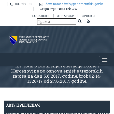
033 219-190
dom.naroda.info@parlamentfbih.gov.ba
Стара страница ПФБиХ
|
|
БОСАНСКИ
ХРВАТСКИ
СРПСКИ
Izvještaj o zaduženju Federacije Bosne i
Hercegovine po osnovu emisije trezorskih
zapisa na dan 6.6.2017. godine, broj: 02-14-
1326/17 od 27.6.2017. godine,
АКТ/ ПРЕГЛЕДАЧ