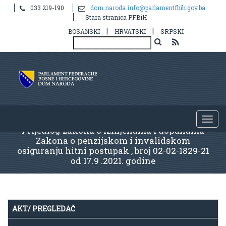
033 219-190
dom.naroda.info@parlamentfbih.gov.ba
Stara stranica PFBiH
|
|
BOSANSKI
HRVATSKI
SRPSKI
Prijedlog zakona o izmjenama i dopunama
Zakona o penzijskom i invalidskom
osiguranju hitni postupak , broj 02-02-1829-21
od 17.9 .2021. godine
AKT/ PREGLEDAČ