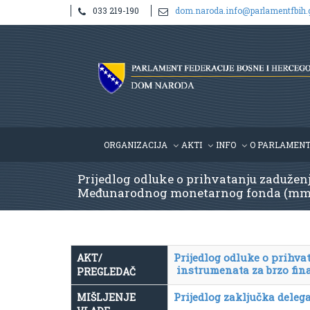
033 219-190
dom.naroda.info@parlamentfbih.
ORGANIZACIJA
AKTI
INFO
O PARLAMEN
Prijedlog odluke o prihvatanju zaduženj
Međunarodnog monetarnog fonda (mmf) , 
Prijedlog odluke o prihva
AKT/
instrumenata za brzo fi
PREGLEDAČ
Prijedlog zaključka deleg
MIŠLJENJE