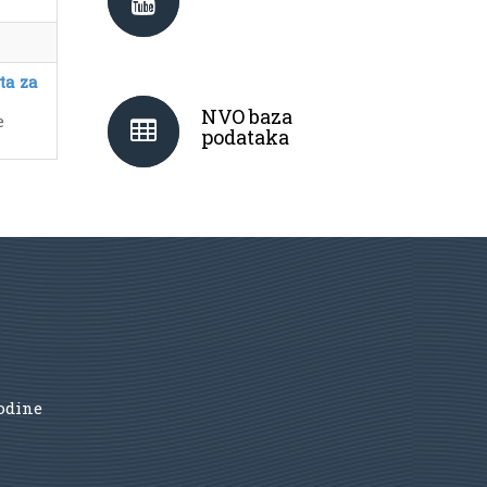
ta za
NVO baza
e
podataka
godine