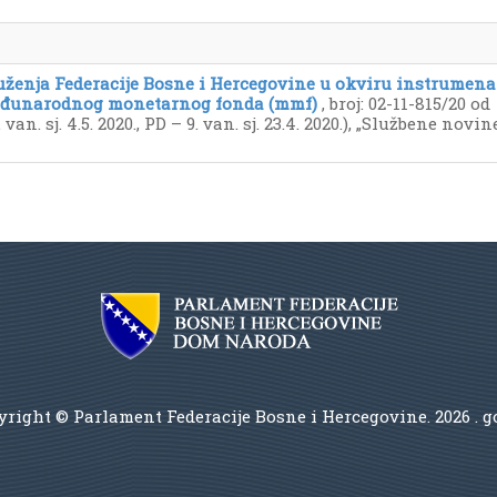
uženja Federacije Bosne i Hercegovine u okviru instrumena
 Međunarodnog monetarnog fonda (mmf)
, broj: 02-11-815/20 od
van. sj. 4.5. 2020., PD – 9. van. sj. 23.4. 2020.), „Službene novin
right © Parlament Federacije Bosne i Hercegovine.
2026 . 