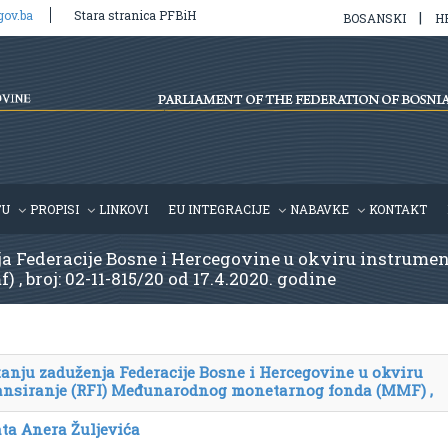
gov.ba
Stara stranica PFBiH
|
BOSANSKI
H
TU
PROPISI
LINKOVI
EU INTEGRACIJE
NABAVKE
KONTAKT
a Federacije Bosne i Hercegovine u okviru instrumena
broj: 02-11-815/20 od 17.4.2020. godine
tanju zaduženja Federacije Bosne i Hercegovine u okviru
nansiranje (RFI) Međunarodnog monetarnog fonda (MMF) ,
ata Anera Žuljevića