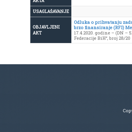
AKTA
USAGLAŠAVANJE
Odluka o prihvatanju zad
OBJAVLJENI
brzo finansiranje (RFI)
17.4.2020. godine – (DN – 5. 
AKT
Federacije BiH“, broj 28/20
Copy