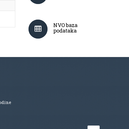
NVO baza
podataka
godine