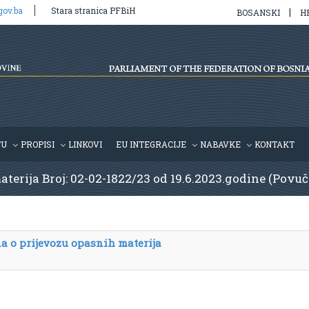
gov.ba
Stara stranica PFBiH
|
BOSANSKI
H
TU
PROPISI
LINKOVI
EU INTEGRACIJE
NABAVKE
KONTAKT
terija Broj: 02-02-1822/23 od 19.6.2023.godine (Povu
a o prijevozu opasnih materija