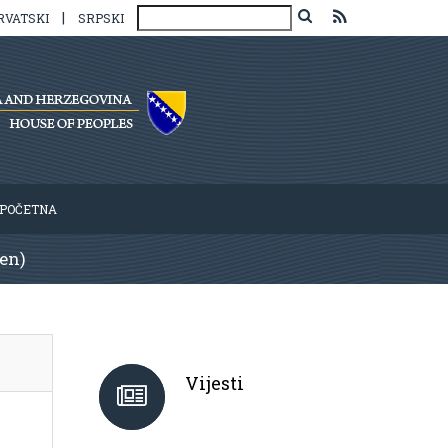
|
RVATSKI
SRPSKI
POČETNA
čen)
Vijesti