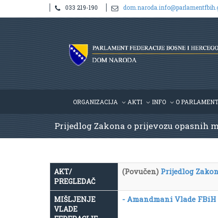
033 219-190
dom.naroda.info@parlamentfbih.
ORGANIZACIJA
AKTI
INFO
O PARLAMEN
Prijedlog Zakona o prijevozu opasnih ma
(Povučen)
Prijedlog Zakon
AKT/
PREGLEDAČ
- Amandmani Vlade FBiH
MIŠLJENJE
VLADE