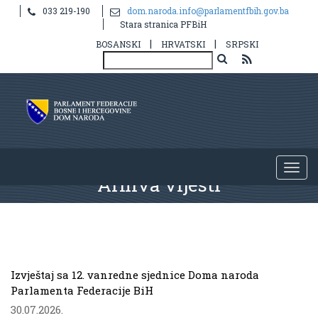
033 219-190
dom.naroda.info@parlamentfbih.gov.ba
Stara stranica PFBiH
|
|
BOSANSKI
HRVATSKI
SRPSKI
Arhiva vijesti
.
Izvještaj sa 12. vanredne sjednice Doma naroda
Parlamenta Federacije BiH
30.07.2026.