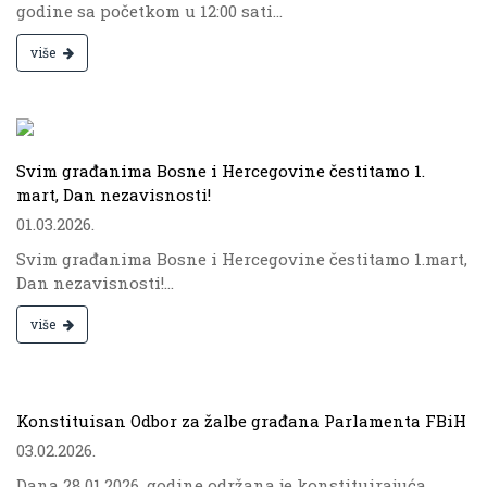
godine sa početkom u 12:00 sati...
više
.
Svim građanima Bosne i Hercegovine čestitamo 1.
mart, Dan nezavisnosti!
01.03.2026.
Svim građanima Bosne i Hercegovine čestitamo 1.mart,
Dan nezavisnosti!...
više
.
Konstituisan Odbor za žalbe građana Parlamenta FBiH
03.02.2026.
Dana 28.01.2026. godine održana je konstituirajuća