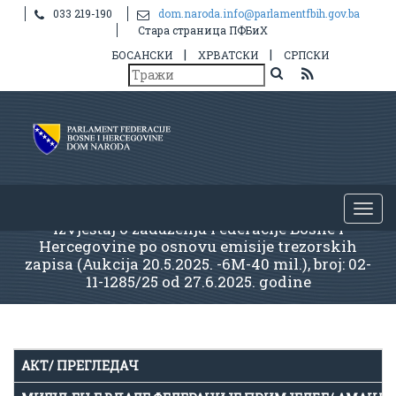
033 219-190
dom.naroda.info@parlamentfbih.gov.ba
Стара страница ПФБиХ
|
|
БОСАНСКИ
ХРВАТСКИ
СРПСКИ
Izvještaj o zaduženju Federacije Bosne i
Hercegovine po osnovu emisije trezorskih
zapisa (Aukcija 20.5.2025. -6M-40 mil.), broj: 02-
11-1285/25 od 27.6.2025. godine
АКТ/ ПРЕГЛЕДАЧ