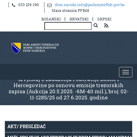
033 219-190
dom.naroda.info@parlamentfbih.gov.ba
Stara stranica PFBiH
|
|
BOSANSKI
HRVATSKI
SRPSKI
Izvještaj o zaduženju Federacije Bosne i
Hercegovine po osnovu emisije trezorskih
zapisa (Aukcija 20.5.2025. -6M-40 mil.), broj: 02-
11-1285/25 od 27.6.2025. godine
AKT/ PREGLEDAČ