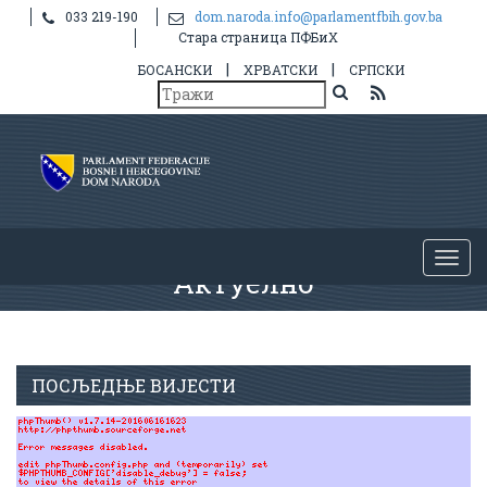
033 219-190
dom.naroda.info@parlamentfbih.gov.ba
Стара страница ПФБиХ
|
|
БОСАНСКИ
ХРВАТСКИ
СРПСКИ
Актуелно
ПОСЉЕДЊЕ ВИЈЕСТИ