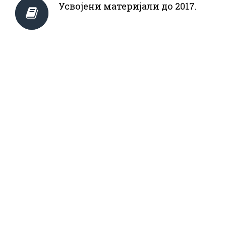
Усвојени материјали до 2017.
Видео архива
НВО база података