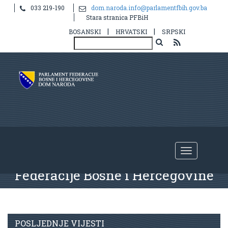
033 219-190
dom.naroda.info@parlamentfbih.gov.ba
Stara stranica PFBiH
|
|
BOSANSKI
HRVATSKI
SRPSKI
Nastavak
14.
redovne sjednice
Doma naroda Parlamenta
Federacije Bosne i Hercegovine
POSLJEDNJE VIJESTI