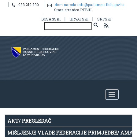
033 219-190
dom.naroda.info@parlamentfbih.gov.ba
Notice
: Undefined index: idHR in
Stara stranica PFBiH
/home/parlame2/public_html/v2/hr/propis.php
on line
39
|
|
BOSANSKI
HRVATSKI
SRPSKI
AKT/ PREGLEDAČ
MIŠLJENJE VLADE FEDERACIJE PRIMJEDBE/ AMA