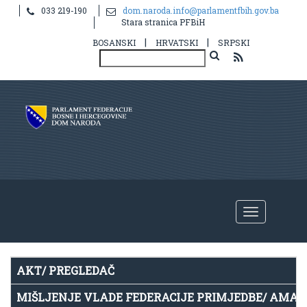
033 219-190
dom.naroda.info@parlamentfbih.gov.ba
Notice
: Undefined index: idHR in
Stara stranica PFBiH
/home/parlame2/public_html/v2/hr/propis.php
on line
39
|
|
BOSANSKI
HRVATSKI
SRPSKI
AKT/ PREGLEDAČ
MIŠLJENJE VLADE FEDERACIJE PRIMJEDBE/ AMA