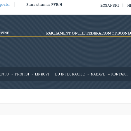
gov.ba
Stara stranica PFBiH
|
BOSANSKI
H
l/v2/hr/propis.php
on line
39
ENTU
PROPISI
LINKOVI
EU INTEGRACIJE
NABAVE
KONTAKT