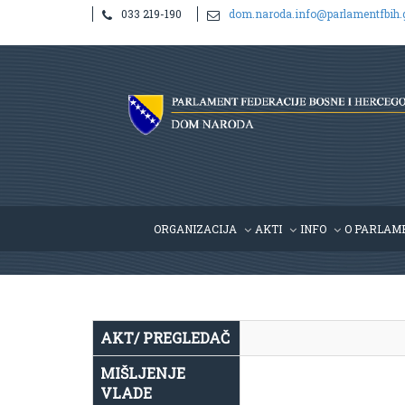
033 219-190
dom.naroda.info@parlamentfbih.
Notice
: Undefined index: idHR in
/home/parlame2/public_htm
ORGANIZACIJA
AKTI
INFO
O PARLAM
AKT/ PREGLEDAČ
MIŠLJENJE
VLADE