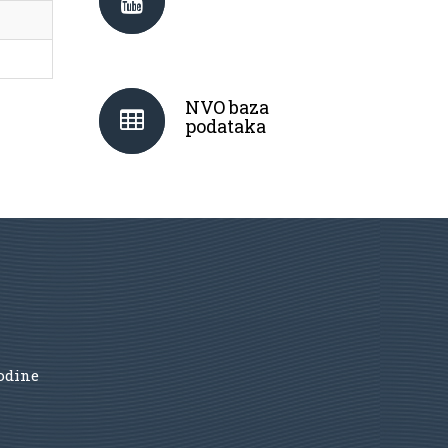
NVO baza
podataka
godine