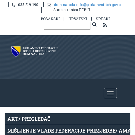
033 219-190
dom.naroda.info@parlamentfbih.gov.ba
Notice
: Undefined index: idHR in
Stara stranica PFBiH
/home/parlame2/public_html/v2/hr/propis.php
on line
39
|
|
BOSANSKI
HRVATSKI
SRPSKI
AKT/ PREGLEDAČ
MIŠLJENJE VLADE FEDERACIJE PRIMJEDBE/ AMA