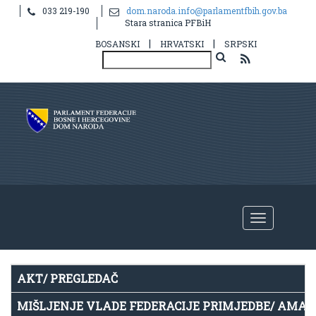
033 219-190
dom.naroda.info@parlamentfbih.gov.ba
Notice
: Undefined index: idHR in
Stara stranica PFBiH
/home/parlame2/public_html/v2/hr/propis.php
on line
39
|
|
BOSANSKI
HRVATSKI
SRPSKI
AKT/ PREGLEDAČ
MIŠLJENJE VLADE FEDERACIJE PRIMJEDBE/ AMA