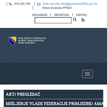
033 219-190
dom.naroda.info@parlamentfbih.gov.ba
Notice
: Undefined index: idHR in
Stara stranica PFBiH
/home/parlame2/public_html/v2/hr/propis.php
on line
39
|
|
BOSANSKI
HRVATSKI
SRPSKI
AKT/ PREGLEDAČ
MIŠLJENJE VLADE FEDERACIJE PRIMJEDBE/ AMA