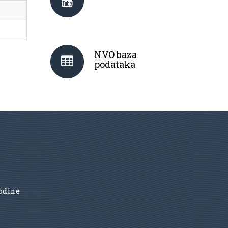
NVO baza
podataka
godine