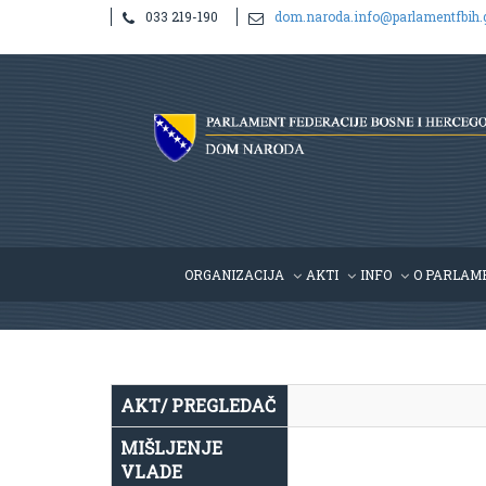
033 219-190
dom.naroda.info@parlamentfbih.
Notice
: Undefined index: idHR in
/home/parlame2/public_htm
ORGANIZACIJA
AKTI
INFO
O PARLAM
AKT/ PREGLEDAČ
MIŠLJENJE
VLADE