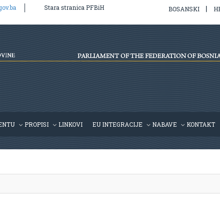
gov.ba
Stara stranica PFBiH
|
BOSANSKI
H
l/v2/hr/propis.php
on line
39
ENTU
PROPISI
LINKOVI
EU INTEGRACIJE
NABAVE
KONTAKT