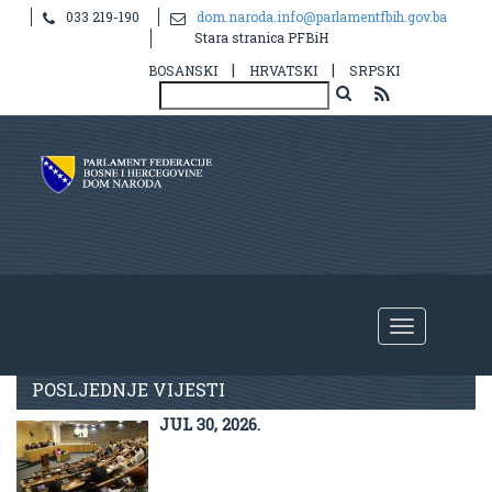
033 219-190
dom.naroda.info@parlamentfbih.gov.ba
Stara stranica PFBiH
|
|
BOSANSKI
HRVATSKI
SRPSKI
Aktuelno
POSLJEDNJE VIJESTI
JUL 30, 2026.