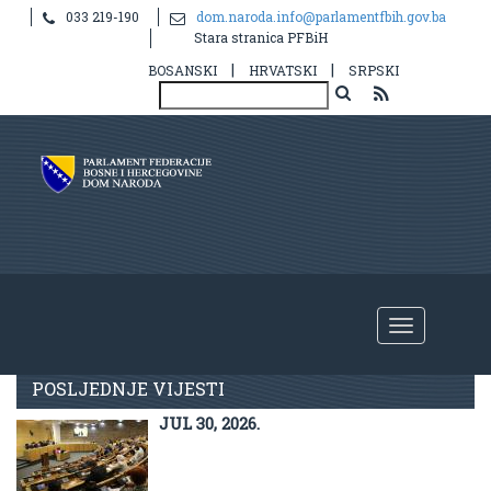
033 219-190
dom.naroda.info@parlamentfbih.gov.ba
Stara stranica PFBiH
|
|
BOSANSKI
HRVATSKI
SRPSKI
Aktuelno
POSLJEDNJE VIJESTI
JUL 30, 2026.