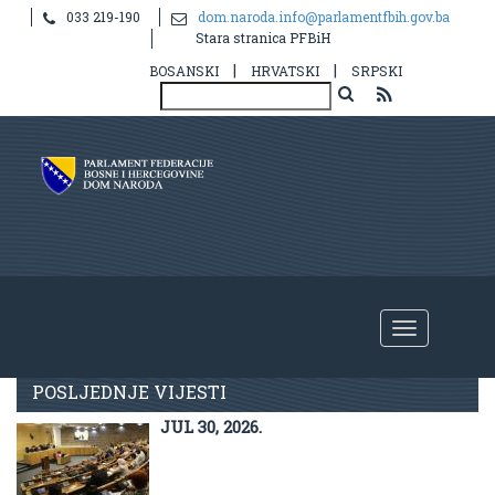
033 219-190
dom.naroda.info@parlamentfbih.gov.ba
Stara stranica PFBiH
|
|
BOSANSKI
HRVATSKI
SRPSKI
Aktuelno
POSLJEDNJE VIJESTI
JUL 30, 2026.