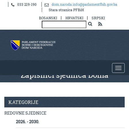
033 219-190
dom.naroda.info@parlamentfbih.gov.ba
Stara stranica PFBiH
|
|
BOSANSKI
HRVATSKI
SRPSKI
Zapisnici sjednica Doma
KATEGORIJE
REDOVNE SJEDNICE
2026. - 2030.