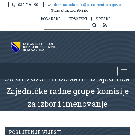
033 219-190
dom.naroda.info@parlamentfbih.gov.ba
Stara stranica PFBiH
|
|
BOSANSKI
HRVATSKI
SRPSKI
30.07.2025 - 11:00 sati - 8. sjednica
Zajedničke radne grupe komisije
za izbor i imenovanje
POSLJEDNJE VIJESTI